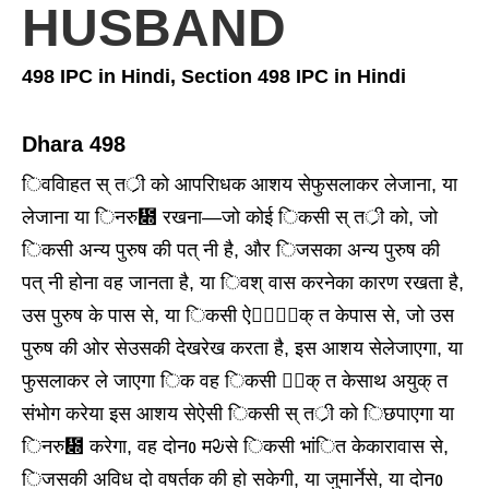
HUSBAND
498 IPC in Hindi, Section 498 IPC in Hindi
Dhara 498
िववािहत स् तर्ी को आपरािधक आशय सेफुसलाकर लेजाना, या
लेजाना या िनरु᳍ रखना—जो कोई िकसी स् तर्ी को, जो
िकसी अन्य पुरुष की पत् नी है, और िजसका अन्य पुरुष की
पत् नी होना वह जानता है, या िवश् वास करनेका कारण रखता है,
उस पुरुष के पास से, या िकसी ऐसे᳞िक् त केपास से, जो उस
पुरुष की ओर सेउसकी देखरेख करता है, इस आशय सेलेजाएगा, या
फुसलाकर ले जाएगा िक वह िकसी ᳞िक् त केसाथ अयुक् त
संभोग करेया इस आशय सेऐसी िकसी स् तर्ी को िछपाएगा या
िनरु᳍ करेगा, वह दोनᲂ मᱶसे िकसी भांित केकारावास से,
िजसकी अविध दो वषर्तक की हो सकेगी, या जुमार्नेसे, या दोनᲂ