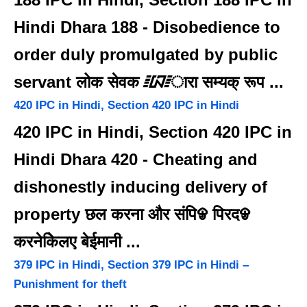
Hindi Dhara 188 - Disobedience to
order duly promulgated by public
servant लोक सेवक ᳇ारा सम्यक् रूप ...
420 IPC in Hindi, Section 420 IPC in Hindi
420 IPC in Hindi, Section 420 IPC in
Hindi Dhara 420 - Cheating and
dishonestly inducing delivery of
property छल करना और संपिᱫ पिरदᱫ
करनेकेिलए बेईमानी ...
379 IPC in Hindi, Section 379 IPC in Hindi –
Punishment for theft