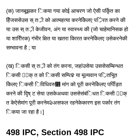
(क) जानबूझकर िकया गया कोई आचरण जो ऐसी पर्कृित का
हैिजससेउस स् तर्ी को आत्महत्या करनेकेिलए पर्ेिरत करने की
या उस स् तर्ी केजीवन, अंग या स्वास्थ्य की (जो चाहेमानिसक हो
या शारीिरक) गंभीर क्षित या खतरा कािरत करनेकेिलए उसेकरनेकी
सम्भावना है ; या
(ख) िकसी स् तर्ी को तंग करना, जहांउसेया उससेसम्बिन्धत
िकसी ᳞िक् त को िकसी सम्पिᱫ या मूल्यवान पर्ितभूित
केिलए िकसी िविधिवरु᳍ मांग को पूरी करनेकेिलए पर्पीिड़त
करने की दृिष् ट सेया उसकेअथवा उससेसंबंिधत िकसी ᳞िक्
त केऐसेमांग पूरी करनेमᱶअसफल रहनेकेकारण इस पर्कार तंग
िकया जा रहा है।]
498 IPC, Section 498 IPC