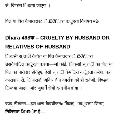
से, दिण्डत िकया जाएगा ।
पित या पित केनातदारᲂ े ᳇ारा कर्ूरता केिवषय मᱶ
Dhara 498क – CRUELTY BY HUSBAND OR
RELATIVES OF HUSBAND
िकसी स् तर्ी केपित या पित केनातदार े ᳇ारा
उसकेपर्ित कर्ूरता करना—जो कोई, िकसी स् तर्ी का पित या
पित का नातेदार होतेहुए, ऐसी स् तर्ी केपर्ित कर्ूरता करेगा, वह
कारावास से, िजसकी अविध तीन वषर्तक की हो सकेगी, दिण्डत
िकया जाएगा और जुमार्ने सेभी दण्डनीय होगा ।
स्पष् टीकरण—इस धारा केपर्योजनᲂ केिलए, “कर्ूरता” सेिनम्
निलिखत अिभपर्ेत है—